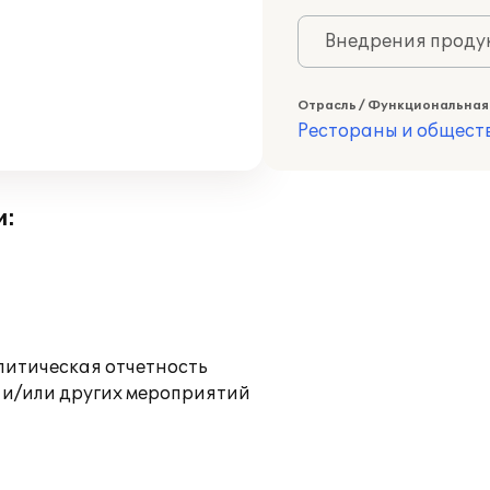
Внедрения продук
Отрасль / Функциональная
Рестораны и общест
и:
литическая отчетность
 и/или других мероприятий