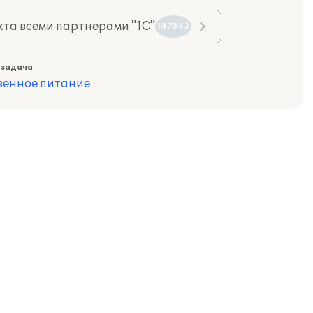
та всеми партнерами "1С"
147043
 задача
венное питание