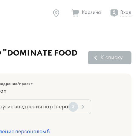
Корзина
Вход
ОО "DOMINATE FOOD
К списку
недрение/проект
ion
ругие внедрения партнера
2
ление персоналом 8