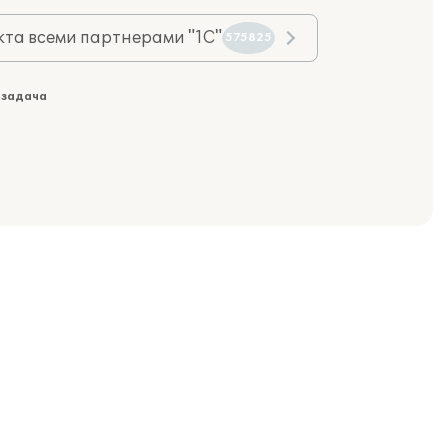
та всеми партнерами "1С"
575825
 задача