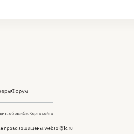
неры
Форум
ить об ошибке
Карта сайта
Все права защищены.
websol@1c.ru