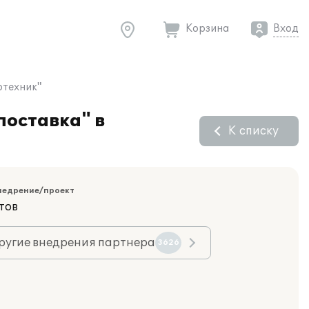
Корзина
Вход
отехник"
поставка" в
К списку
недрение/проект
тов
ругие внедрения партнера
3626