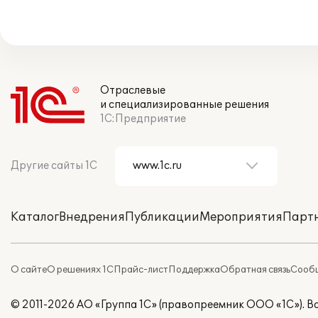
Отраслевые
и специализированные решения
1С:Предприятие
Другие сайты 1С
Каталог
Внедрения
Публикации
Мероприятия
Парт
О сайте
О решениях 1С
Прайс-лист
Поддержка
Обратная связь
Сообщ
© 2011-2026 АО «Группа 1С» (правопреемник ООО «1С»). 