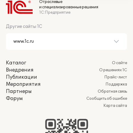
Отраслевые
и специализированные решения
1С:Предприятие
Другие сайты 1С
Каталог
О сайте
Внедрения
О решениях 1С
Публикации
Прайс-лист
Мероприятия
Поддержка
Партнеры
Обратная связь
Форум
Сообщить об ошибке
Карта сайта