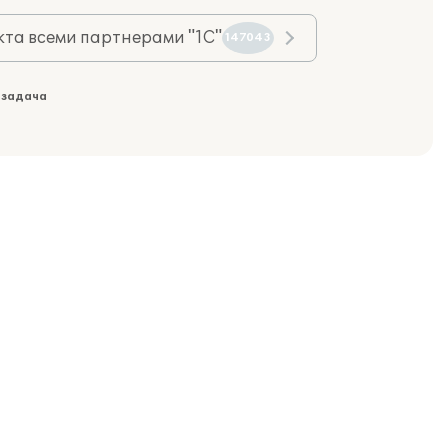
та всеми партнерами "1С"
147043
 задача