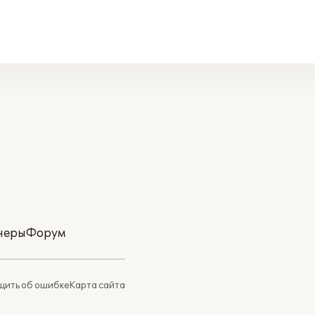
неры
Форум
ить об ошибке
Карта сайта