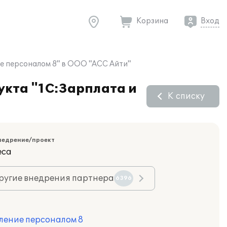
Корзина
Вход
е персоналом 8" в ООО "АСС Айти"
укта "1С:Зарплата и
К списку
недрение/проект
еса
ругие внедрения партнера
6396
ление персоналом 8