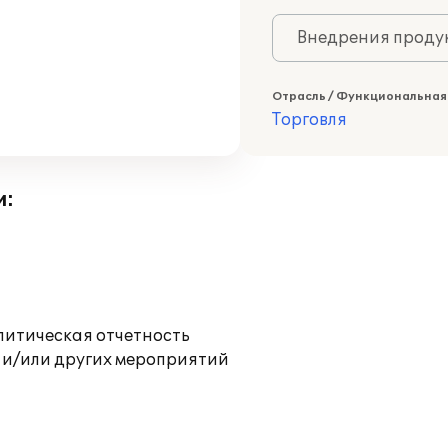
Внедрения продук
Отрасль / Функциональная
Торговля
и:
литическая отчетность
 и/или других мероприятий