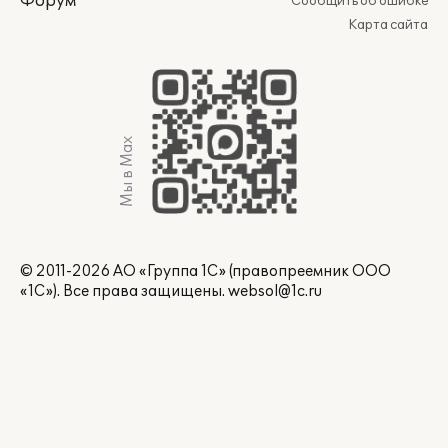
Форум
Сообщить об ошибке
Карта сайта
Мы в Max
© 2011-2026 АО «Группа 1С» (правопреемник ООО
«1С»). Все права защищены.
websol@1c.ru