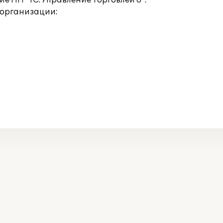
 ПП "1С:Управление торговлей 8".
 организации: