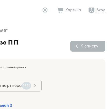
Корзина
Вход
й 8"
азе ПП
К списку
недрение/проект
я партнера
3256
влей 8