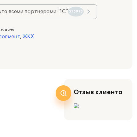
та всеми партнерами "1С"
575993
 задача
лопмент
,
ЖКХ
Отзыв клиента