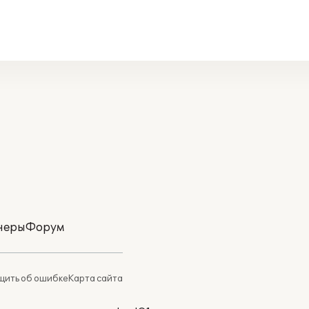
неры
Форум
ить об ошибке
Карта сайта