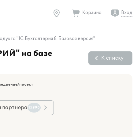
Корзина
Вход
укта "1С:Бухгалтерия 8. Базовая версия"
РИЙ" на базе
К списку
недрение/проект
я партнера
15990