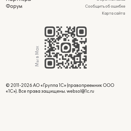
Форум
Сообщить об ошибке
Карта сайта
Мы в Max
© 2011-2026 АО «Группа 1С» (правопреемник ООО
«1С»). Все права защищены.
websol@1c.ru