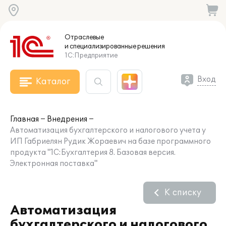
Отраслевые
и специализированные
решения
1С:Предприятие
Вход
Каталог
Главная
Внедрения
Автоматизация бухгалтерского и налогового учета у
ИП Габриелян Рудик Жораевич на базе программного
продукта "1С:Бухгалтерия 8. Базовая версия.
Электронная поставка"
К списку
Автоматизация
бухгалтерского и налогового