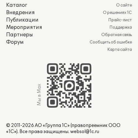
Каталог
О сайте
Внедрения
О решениях 1С
Публикации
Прайс-лист
Мероприятия
Поддержка
Партнеры
Обратная связь
Форум
Сообщить об ошибке
Карта сайта
Мы в Max
© 2011-2026 АО «Группа 1С» (правопреемник ООО
«1С»). Все права защищены.
websol@1c.ru