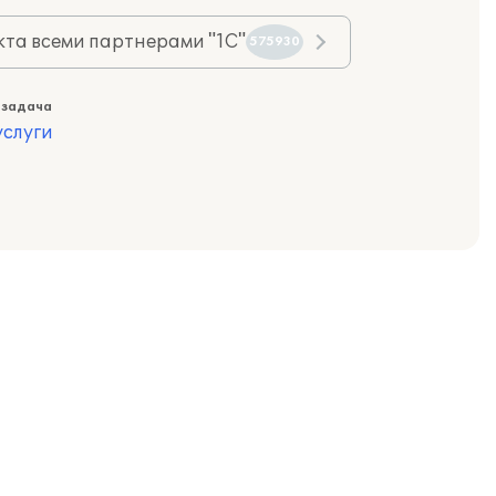
та всеми партнерами "1С"
575930
 задача
слуги