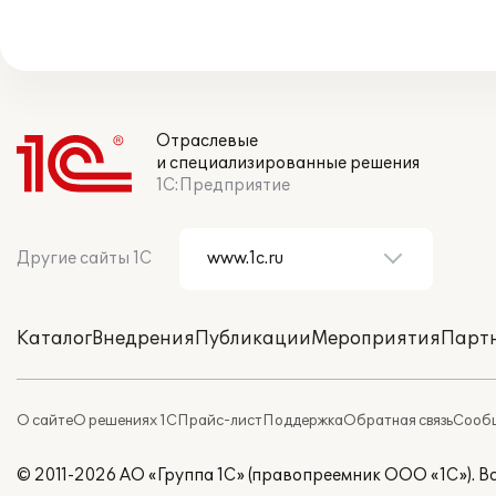
Отраслевые
и специализированные решения
1С:Предприятие
Другие сайты 1С
Каталог
Внедрения
Публикации
Мероприятия
Парт
О сайте
О решениях 1С
Прайс-лист
Поддержка
Обратная связь
Сообщ
© 2011-2026 АО «Группа 1С» (правопреемник ООО «1С»). 