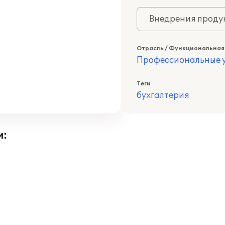
Внедрения продук
Отрасль / Функциональная
Профессиональные у
Теги
бухгалтерия
и: