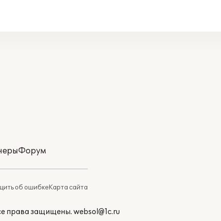
неры
Форум
ить об ошибке
Карта сайта
Все права защищены.
websol@1c.ru