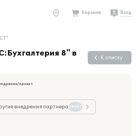
Корзина
Вход
ЕСТ"
С:Бухгалтерия 8" в
К списку
недрение/проект
ругие внедрения партнера
28457