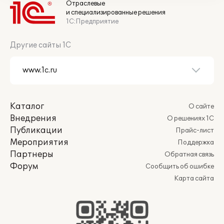
Отраслевые
и специализированные решения
1С:Предприятие
Другие сайты 1С
Каталог
О сайте
Внедрения
О решениях 1С
Публикации
Прайс-лист
Мероприятия
Поддержка
Партнеры
Обратная связь
Форум
Сообщить об ошибке
Карта сайта