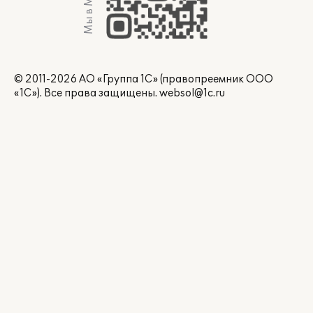
Мы в Max
© 2011-2026 АО «Группа 1С» (правопреемник ООО
«1С»). Все права защищены.
websol@1c.ru