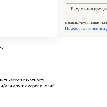
Внедрения продук
Отрасль / Функциональная
Профессиональные у
и:
литическая отчетность
 и/или других мероприятий