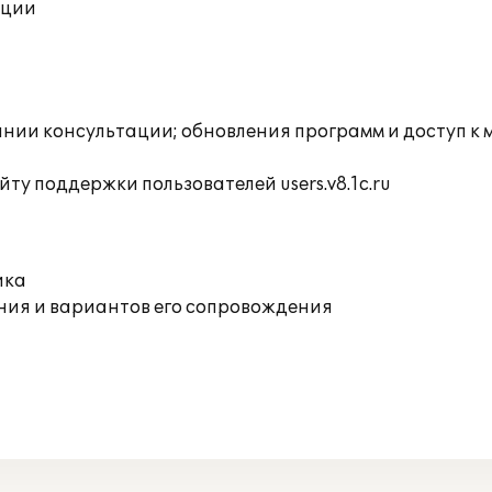
ации
инии консультации; обновления программ и доступ к
ту поддержки пользователей users.v8.1c.ru
ика
ния и вариантов его сопровождения