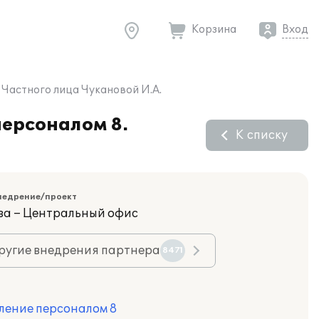
Корзина
Вход
 Частного лица Чукановой И.А.
персоналом 8.
К списку
недрение/проект
ва – Центральный офис
ругие внедрения партнера
8471
ление персоналом 8