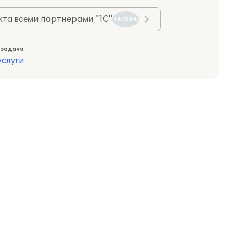
та всеми партнерами "1С"
147084
 задача
слуги