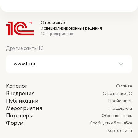
Отраслевые
и специализированные решения
1С:Предприятие
Другие сайты 1С
Каталог
О сайте
Внедрения
О решениях 1С
Публикации
Прайс-лист
Мероприятия
Поддержка
Партнеры
Обратная связь
Форум
Сообщить об ошибке
Карта сайта