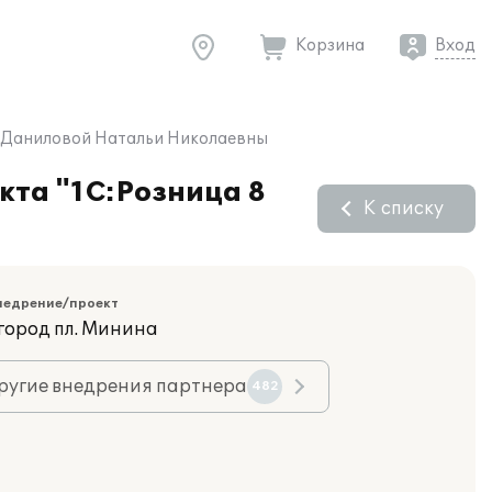
Корзина
Вход
П Даниловой Натальи Николаевны
кта "1С:Розница 8
К списку
недрение/проект
город пл. Минина
ругие внедрения партнера
482