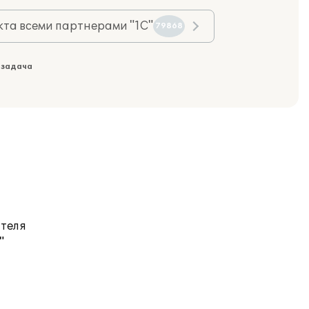
та всеми партнерами "1С"
79868
 задача
ателя
"