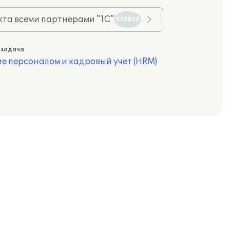
та всеми партнерами "1С"
575825
 задача
е персоналом и кадровый учет (HRM)