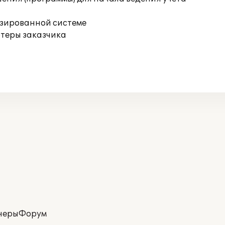
изированной системе
ютеры заказчика
неры
Форум