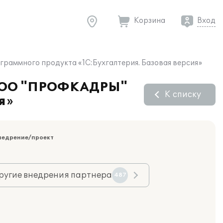
Корзина
Вход
раммного продукта «1С:Бухгалтерия. Базовая версия»
и ООО "ПРОФКАДРЫ"
К списку
я»
недрение/проект
ругие внедрения партнера
487