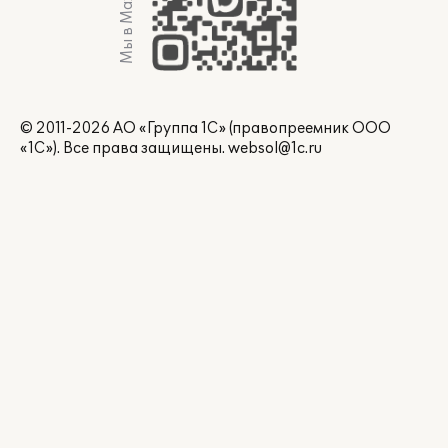
Мы в Max
© 2011-2026 АО «Группа 1С» (правопреемник ООО
«1С»). Все права защищены.
websol@1c.ru