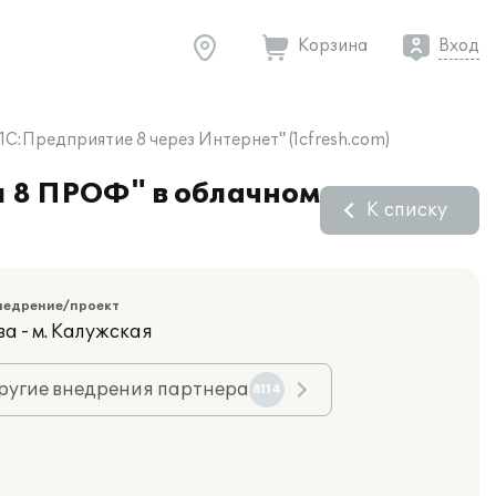
Корзина
Вход
:Предприятие 8 через Интернет" (1cfresh.com)
 8 ПРОФ" в облачном
К списку
недрение/проект
а - м. Калужская
ругие внедрения партнера
8114