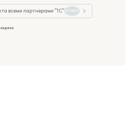
та всеми партнерами "1С"
575825
 задача