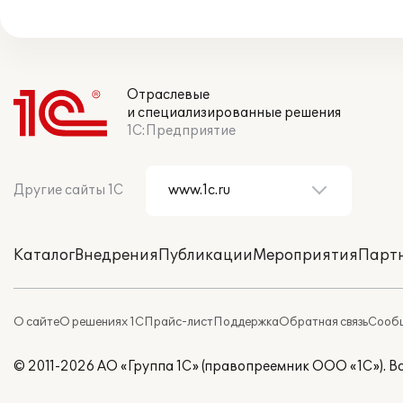
Отраслевые
и специализированные решения
1С:Предприятие
Другие сайты 1С
Каталог
Внедрения
Публикации
Мероприятия
Парт
О сайте
О решениях 1С
Прайс-лист
Поддержка
Обратная связь
Сообщ
© 2011-2026 АО «Группа 1С» (правопреемник ООО «1С»). 