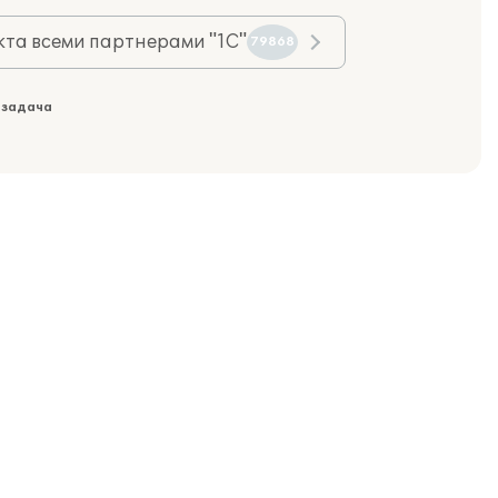
та всеми партнерами "1С"
79868
 задача