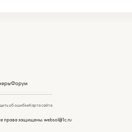
неры
Форум
ить об ошибке
Карта сайта
Все права защищены.
websol@1c.ru