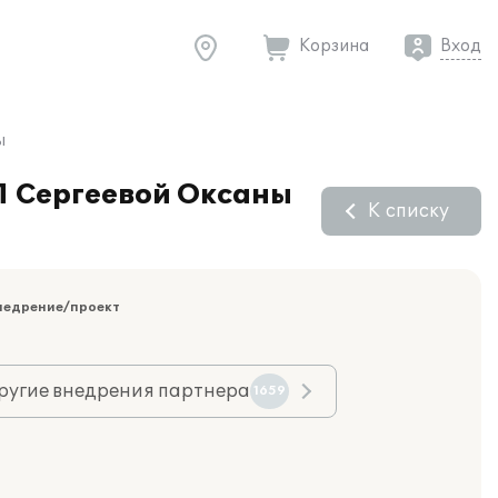
Корзина
Вход
ы
П Сергеевой Оксаны
К списку
недрение/проект
ругие внедрения партнера
1659