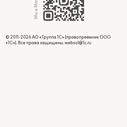
Мы в Max
© 2011-2026 АО «Группа 1С» (правопреемник ООО
«1С»). Все права защищены.
websol@1c.ru