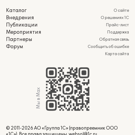
Каталог
О сайте
Внедрения
О решениях 1С
Публикации
Прайс-лист
Мероприятия
Поддержка
Партнеры
Обратная связь
Форум
Сообщить об ошибке
Карта сайта
Мы в Max
© 2011-2026 АО «Группа 1С» (правопреемник ООО
«1С»). Все права защищены.
websol@1c.ru