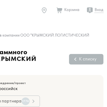
Корзина
Вход
ерсия" в компании ООО "КРЫМСКИЙ ЛОГИСТИЧЕСКИЙ
раммного
 "КРЫМСКИЙ
К списку
недрение/проект
российск
я партнера
1776