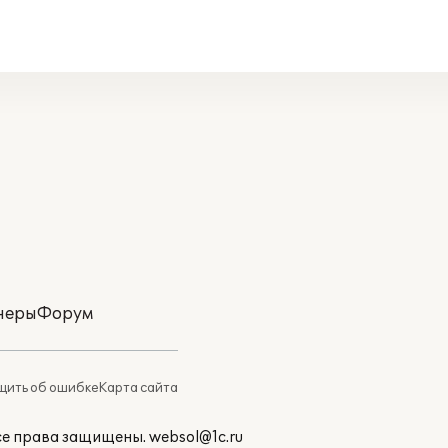
неры
Форум
ить об ошибке
Карта сайта
Все права защищены.
websol@1c.ru