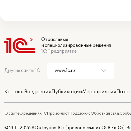
Отраслевые
и специализированные решения
1С:Предприятие
Другие сайты 1С
Каталог
Внедрения
Публикации
Мероприятия
Парт
О сайте
О решениях 1С
Прайс-лист
Поддержка
Обратная связь
Сообщ
© 2011-2026 АО «Группа 1С» (правопреемник ООО «1С»). 