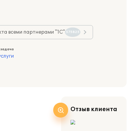
та всеми партнерами "1С"
575825
 задача
слуги
Отзыв клиента