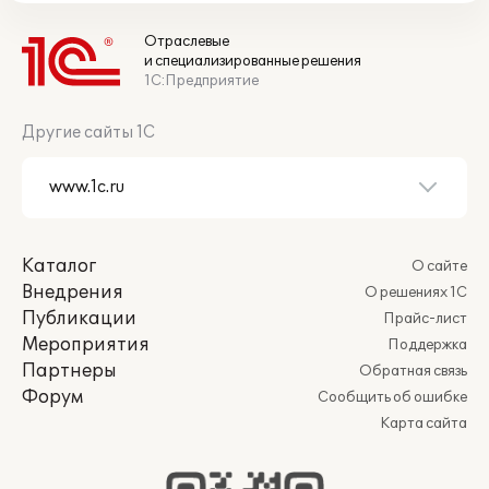
Отраслевые
и специализированные решения
1С:Предприятие
Другие сайты 1С
Каталог
О сайте
Внедрения
О решениях 1С
Публикации
Прайс-лист
Мероприятия
Поддержка
Партнеры
Обратная связь
Форум
Сообщить об ошибке
Карта сайта