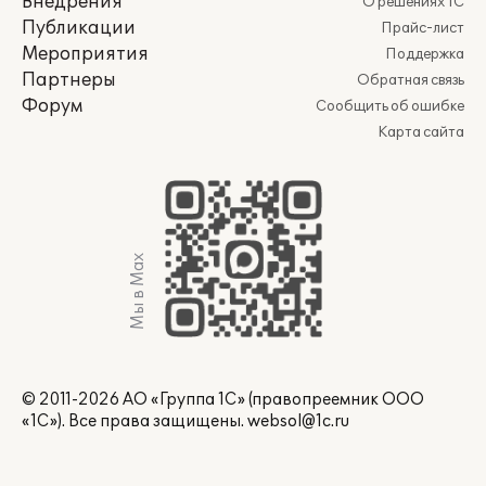
Внедрения
О решениях 1С
Публикации
Прайс-лист
Мероприятия
Поддержка
Партнеры
Обратная связь
Форум
Сообщить об ошибке
Карта сайта
Мы в Max
© 2011-2026 АО «Группа 1С» (правопреемник ООО
«1С»). Все права защищены.
websol@1c.ru