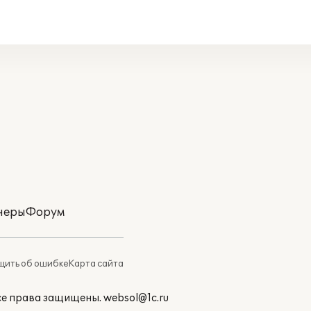
неры
Форум
ить об ошибке
Карта сайта
Все права защищены.
websol@1c.ru