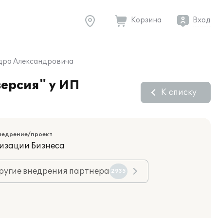
Корзина
Вход
ндра Александровича
версия" у ИП
К списку
недрение/проект
изации Бизнеса
ругие внедрения партнера
2935