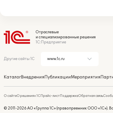
Отраслевые
и специализированные решения
1С:Предприятие
Другие сайты 1С
Каталог
Внедрения
Публикации
Мероприятия
Парт
О сайте
О решениях 1С
Прайс-лист
Поддержка
Обратная связь
Сообщ
© 2011-2026 АО «Группа 1С» (правопреемник ООО «1С»). 