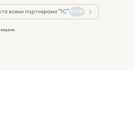
та всеми партнерами "1С"
575825
 задача