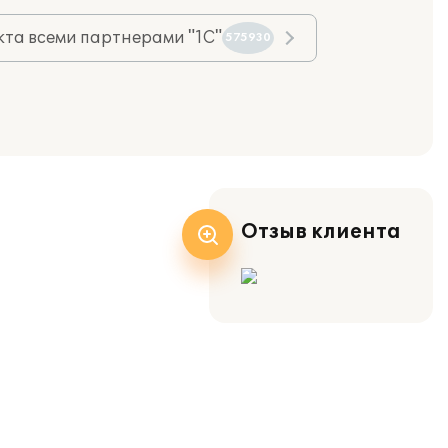
та всеми партнерами "1С"
575930
Отзыв клиента