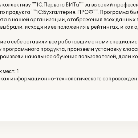
коллективу ""1С:Первого БИТа"" за высокий професс
о продукта ""1С:Бухгалтерия. ПРОФ"". Программа бы
ета в нашей организации, отображения всех данных в
брали, исходя из ее положения в рейтингах, и как о
ие о себе оставили все работавшие с нами специалис
 программного продукта, произвели установку клас
произвели начальное обучение пользователей, дали к
мест: 1
ках информационно-технологического сопровождения