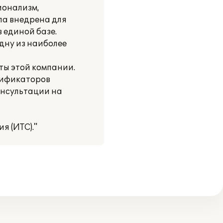
ионализм,
ла внедрена для
 единой базе.
дну из наиболее
ты этой компании.
сификаторов
онсультации на
 (ИТС)."