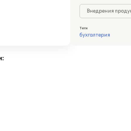
Внедрения продук
Теги
бухгалтерия
и: