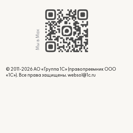
Мы в Max
© 2011-2026 АО «Группа 1С» (правопреемник ООО
«1С»). Все права защищены.
websol@1c.ru