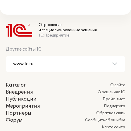
Отраслевые
и специализированные решения
1С:Предприятие
Другие сайты 1С
Каталог
О сайте
Внедрения
О решениях 1С
Публикации
Прайс-лист
Мероприятия
Поддержка
Партнеры
Обратная связь
Форум
Сообщить об ошибке
Карта сайта