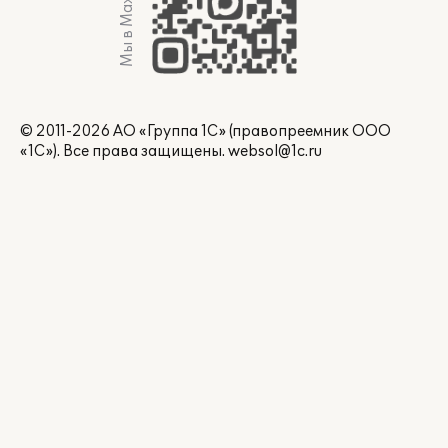
Мы в Max
© 2011-2026 АО «Группа 1С» (правопреемник ООО
«1С»). Все права защищены.
websol@1c.ru