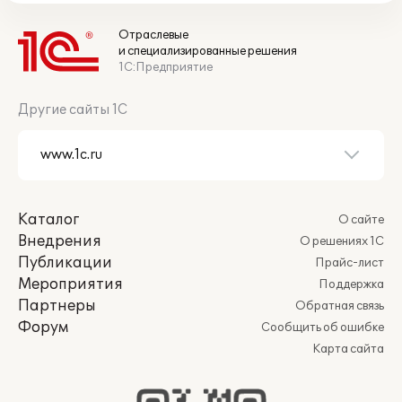
Отраслевые
и специализированные решения
1С:Предприятие
Другие сайты 1С
Каталог
О сайте
Внедрения
О решениях 1С
Публикации
Прайс-лист
Мероприятия
Поддержка
Партнеры
Обратная связь
Форум
Сообщить об ошибке
Карта сайта