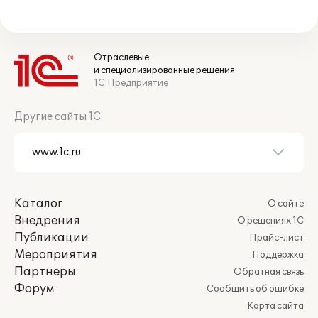
Отраслевые
и специализированные решения
1С:Предприятие
Другие сайты 1С
Каталог
О сайте
Внедрения
О решениях 1С
Публикации
Прайс-лист
Мероприятия
Поддержка
Партнеры
Обратная связь
Форум
Сообщить об ошибке
Карта сайта