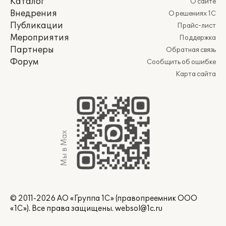
Каталог
О сайте
Внедрения
О решениях 1С
Публикации
Прайс-лист
Мероприятия
Поддержка
Партнеры
Обратная связь
Форум
Сообщить об ошибке
Карта сайта
Мы в Max
© 2011-2026 АО «Группа 1С» (правопреемник ООО
«1С»). Все права защищены.
websol@1c.ru