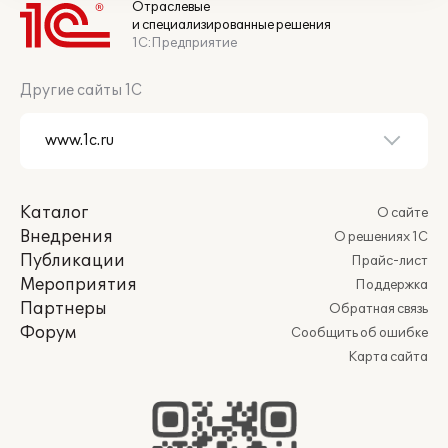
Отраслевые
и специализированные решения
1С:Предприятие
Другие сайты 1С
Каталог
О сайте
Внедрения
О решениях 1С
Публикации
Прайс-лист
Мероприятия
Поддержка
Партнеры
Обратная связь
Форум
Сообщить об ошибке
Карта сайта