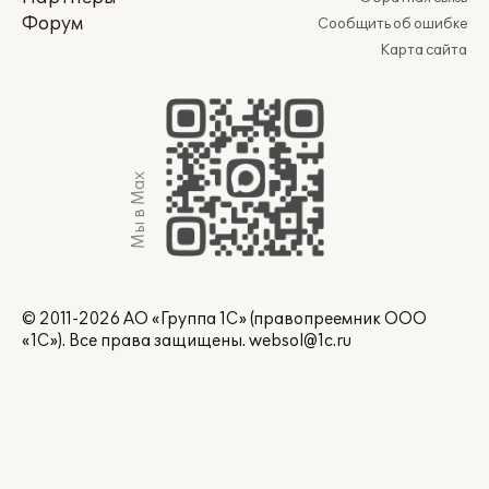
Форум
Сообщить об ошибке
Карта сайта
Мы в Max
© 2011-2026 АО «Группа 1С» (правопреемник ООО
«1С»). Все права защищены.
websol@1c.ru