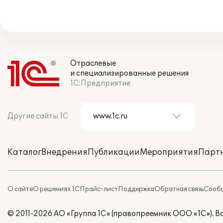
Отраслевые
и специализированные решения
1С:Предприятие
Другие сайты 1С
Каталог
Внедрения
Публикации
Мероприятия
Парт
О сайте
О решениях 1С
Прайс-лист
Поддержка
Обратная связь
Сообщ
© 2011-2026 АО «Группа 1С» (правопреемник ООО «1С»). 