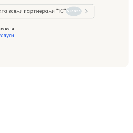
та всеми партнерами "1С"
575825
 задача
слуги