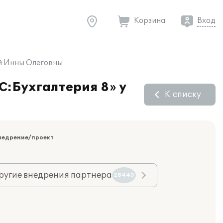
Корзина
Вход
ой Инны Олеговны
С:Бухгалтерия 8» у
К списку
недрение/проект
ругие внедрения партнера
28445