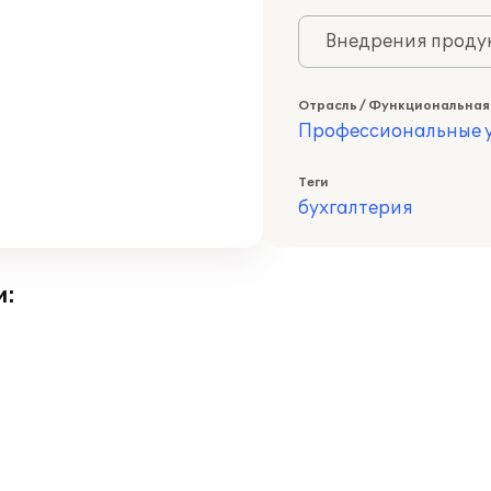
Внедрения продук
Отрасль / Функциональная
Профессиональные у
Теги
бухгалтерия
и: