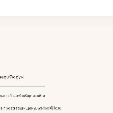
неры
Форум
ить об ошибке
Карта сайта
Все права защищены.
websol@1c.ru