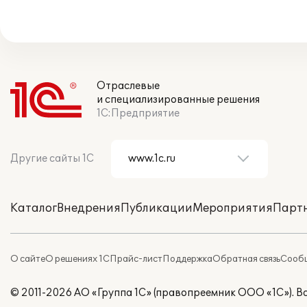
Отраслевые
и специализированные решения
1С:Предприятие
Другие сайты 1С
Каталог
Внедрения
Публикации
Мероприятия
Парт
О сайте
О решениях 1С
Прайс-лист
Поддержка
Обратная связь
Сообщ
© 2011-2026 АО «Группа 1С» (правопреемник ООО «1С»). 