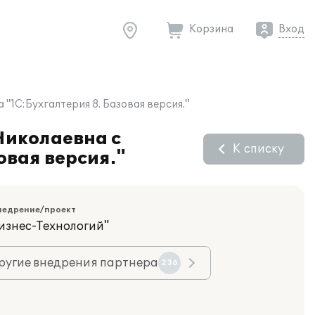
Корзина
Вход
1С:Бухгалтерия 8. Базовая версия."
Николаевна с
К списку
овая версия."
недрение/проект
изнес-Технологий"
ругие внедрения партнера
236