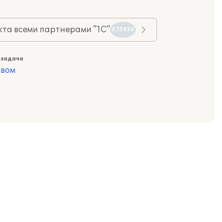
та всеми партнерами "1С"
575930
 задача
твом