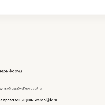
неры
Форум
ить об ошибке
Карта сайта
Все права защищены.
websol@1c.ru