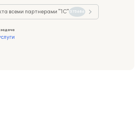
та всеми партнерами "1С"
575686
 задача
слуги