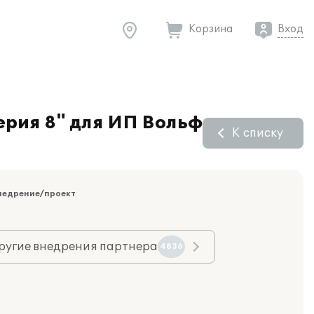
Корзина
Вход
ерия 8" для ИП Вольф
К списку
недрение/проект
ругие внедрения партнера
4836