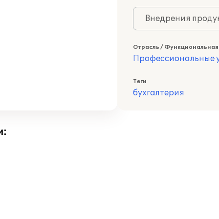
Внедрения продук
Отрасль / Функциональная
Профессиональные у
Теги
бухгалтерия
и: