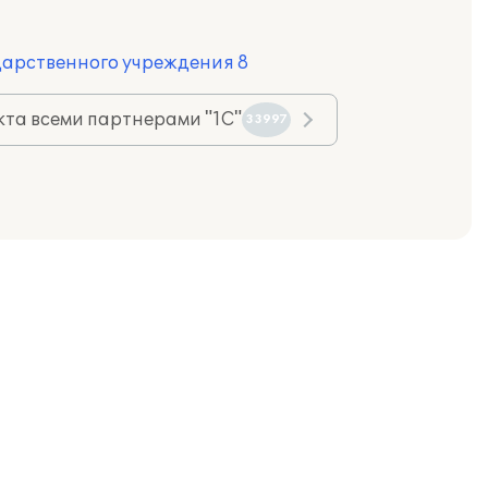
дарственного учреждения 8
та всеми партнерами "1С"
33997