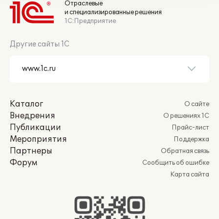
Отраслевые
и специализированные решения
1С:Предприятие
Другие сайты 1С
Каталог
О сайте
Внедрения
О решениях 1С
Публикации
Прайс-лист
Мероприятия
Поддержка
Партнеры
Обратная связь
Форум
Сообщить об ошибке
Карта сайта