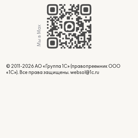
Мы в Max
© 2011-2026 АО «Группа 1С» (правопреемник ООО
«1С»). Все права защищены.
websol@1c.ru