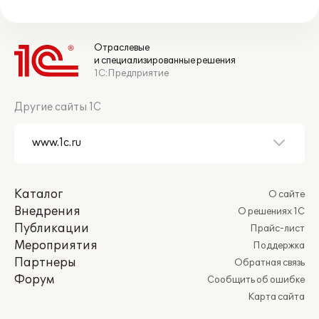
Отраслевые
и специализированные решения
1С:Предприятие
Другие сайты 1С
Каталог
О сайте
Внедрения
О решениях 1С
Публикации
Прайс-лист
Мероприятия
Поддержка
Партнеры
Обратная связь
Форум
Сообщить об ошибке
Карта сайта