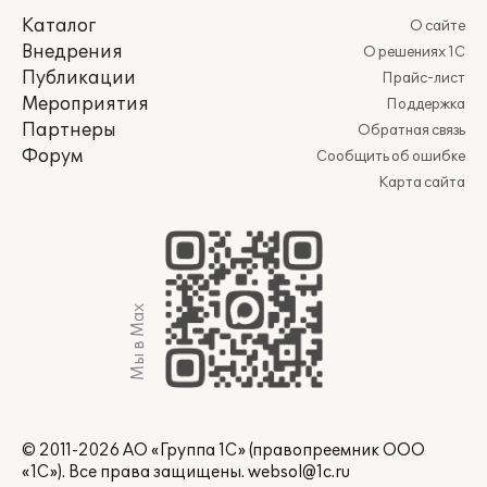
Каталог
О сайте
Внедрения
О решениях 1С
Публикации
Прайс-лист
Мероприятия
Поддержка
Партнеры
Обратная связь
Форум
Сообщить об ошибке
Карта сайта
Мы в Max
© 2011-2026 АО «Группа 1С» (правопреемник ООО
«1С»). Все права защищены.
websol@1c.ru