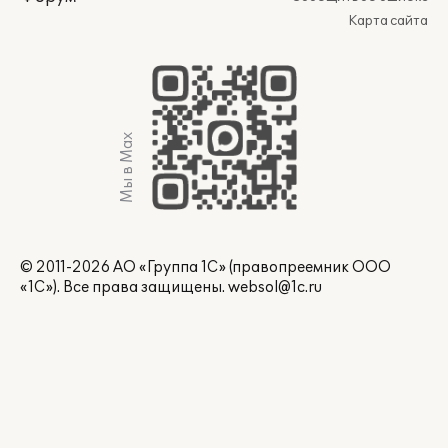
Карта сайта
Мы в Max
© 2011-2026 АО «Группа 1С» (правопреемник ООО
«1С»). Все права защищены.
websol@1c.ru