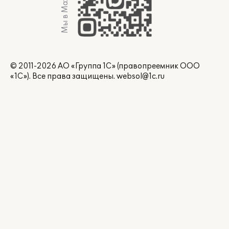
Мы в Max
© 2011-2026 АО «Группа 1С» (правопреемник ООО
«1С»). Все права защищены.
websol@1c.ru