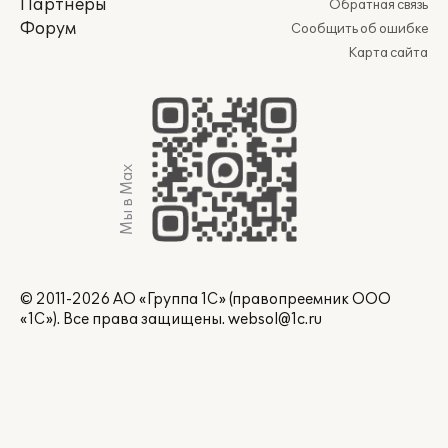
Партнеры
Обратная связь
Форум
Сообщить об ошибке
Карта сайта
Мы в Max
© 2011-2026 АО «Группа 1С» (правопреемник ООО
«1С»). Все права защищены.
websol@1c.ru