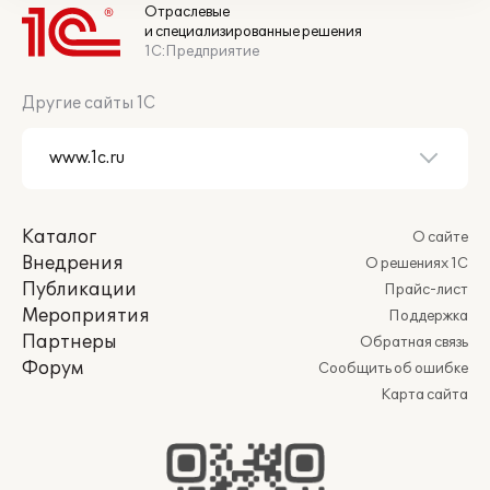
Отраслевые
и специализированные решения
1С:Предприятие
Другие сайты 1С
Каталог
О сайте
Внедрения
О решениях 1С
Публикации
Прайс-лист
Мероприятия
Поддержка
Партнеры
Обратная связь
Форум
Сообщить об ошибке
Карта сайта