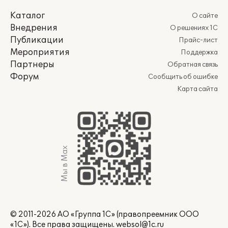
Каталог
О сайте
Внедрения
О решениях 1С
Публикации
Прайс-лист
Мероприятия
Поддержка
Партнеры
Обратная связь
Форум
Сообщить об ошибке
Карта сайта
Мы в Max
© 2011-2026 АО «Группа 1С» (правопреемник ООО
«1С»). Все права защищены.
websol@1c.ru