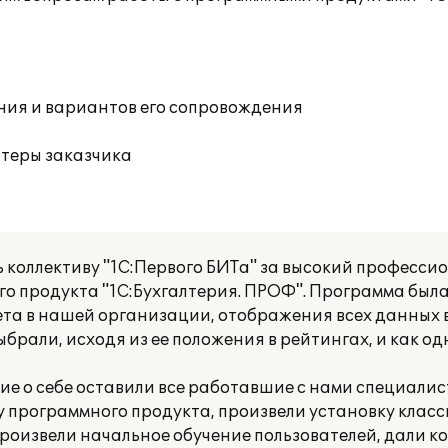
ния и вариантов его сопровождения
ютеры заказчика
коллективу "1С:Первого БИТа" за высокий профессио
о продукта "1С:Бухгалтерия. ПРОФ". Программа была
ета в нашей организации, отображения всех данных в
рали, исходя из ее положения в рейтингах, и как од
ие о себе оставили все работавшие с нами специалис
 программного продукта, произвели установку клас
произвели начальное обучение пользователей, дали к