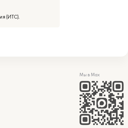
я (ИТС).
Мы в Max