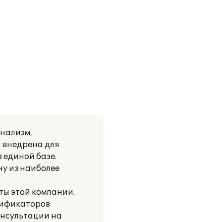
нализм,
 внедрена для
 единой базе.
ну из наиболее
ты этой компании.
сификаторов
онсультации на