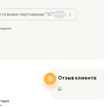
та всеми партнерами "1С"
575930
 задача
Отзыв клиента
ателя
"