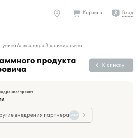
Корзина
Вход
ергунина Александра Владимировича
раммного продукта
К списку
ровича
недрение/проект
ов
ругие внедрения партнера
242