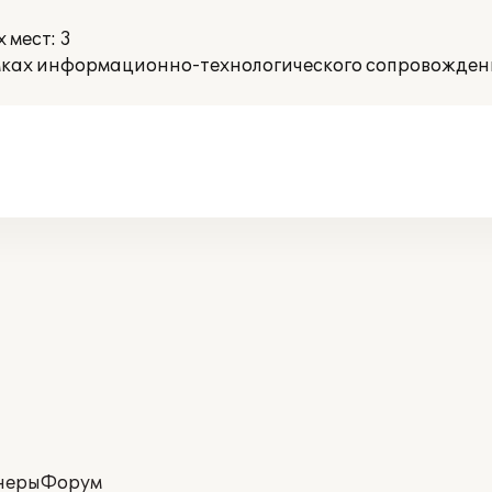
 мест: 3
ках информационно-технологического сопровождени
неры
Форум