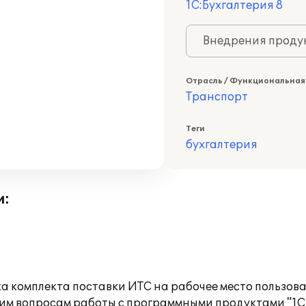
1С:Бухгалтерия 8
Внедрения продук
Отрасль / Функциональная
Транспорт
Теги
бухгалтерия
и:
а комплекта поставки ИТС на рабочее место пользов
им вопросам работы с программными продуктами "1С