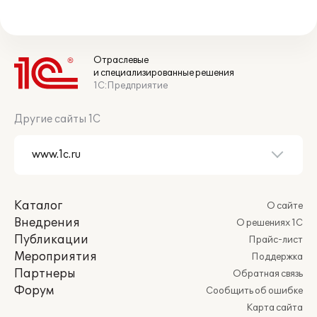
Отраслевые
и специализированные решения
1С:Предприятие
Другие сайты 1С
Каталог
О сайте
Внедрения
О решениях 1С
Публикации
Прайс-лист
Мероприятия
Поддержка
Партнеры
Обратная связь
Форум
Сообщить об ошибке
Карта сайта