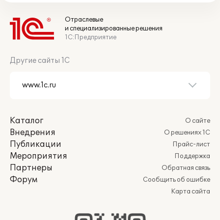
Отраслевые
и специализированные решения
1С:Предприятие
Другие сайты 1С
Каталог
О сайте
Внедрения
О решениях 1С
Публикации
Прайс-лист
Мероприятия
Поддержка
Партнеры
Обратная связь
Форум
Сообщить об ошибке
Карта сайта