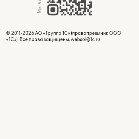
Мы в Max
© 2011-2026 АО «Группа 1С» (правопреемник ООО
«1С»). Все права защищены.
websol@1c.ru