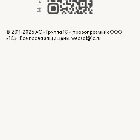
Мы в Max
© 2011-2026 АО «Группа 1С» (правопреемник ООО
«1С»). Все права защищены.
websol@1c.ru